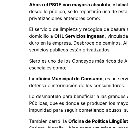
Ahora el PSOE con mayoría absoluta, el alca
desde lo público, se lo repartirán una de est
privatizaciones anteriores como:
El servicio de limpieza y recogida de basura
domicilio a
OHL Servicios Ingesan,
vinculada
duro en la empresa. Desbroce de caminos. Al
servicios públicos están privatizados.
Siero es uno de los Conceyos más ricos de Ast
esenciales como;
La oficina Municipal de Consumo
, es un ser
defensa e información de los consumidores.
Lo desmanteló para beneficiar a las grandes 
Públicas, que es donde se producen los mayo
impunidad para seguir cometiendo abusos, s
También cerró la
Oficina de Política
Llingüíst
Sariegu, Noreña… bien como usuarios o para r