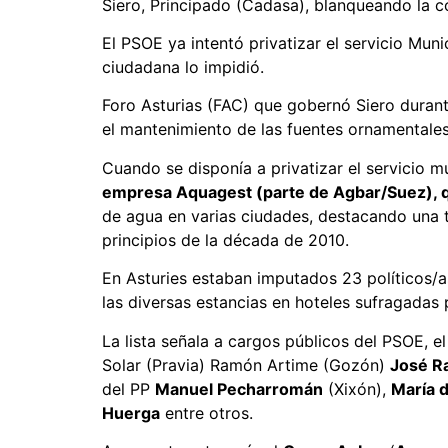
Siero, Principado (Cadasa), blanqueando la c
El PSOE ya intentó privatizar el servicio Mun
ciudadana lo impidió.
Foro Asturias (FAC) que gobernó Siero duran
el mantenimiento de las fuentes ornamentales,
Cuando se disponía a privatizar el servicio 
empresa Aquagest (parte de Agbar/Suez), que
de agua en varias ciudades, destacando una t
principios de la década de 2010.
En Asturies estaban imputados 23 políticos/as
las diversas estancias en hoteles sufragadas 
La lista señala a cargos públicos del PSOE, el
Solar (Pravia) Ramón Artime (Gozón)
José R
del PP
Manuel Pecharromán
(Xixón),
María 
Huerga
entre otros.