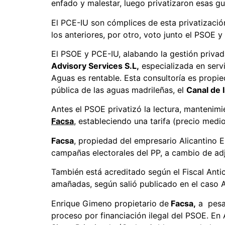
enfado y malestar, luego privatizaron esas gu
El PCE-IU son cómplices de esta privatizació
los anteriores, por otro, voto junto el PSOE 
El PSOE y PCE-IU, alabando la gestión priva
Advisory Services S.L,
especializada en servi
Aguas es rentable.
Esta consultoría es propi
pública de las aguas madrileñas, el
Canal de I
Antes el PSOE privatizó la lectura, mantenim
Facsa
, estableciendo una tarifa (precio medi
Facsa
, propiedad del empresario Alicantino
campañas electorales del PP, a cambio de ad
También está acreditado según el Fiscal Ant
amañadas, según salió publicado en el caso 
Enrique Gimeno propietario de
Facsa,
a pesar
proceso por financiación ilegal del PSOE. En