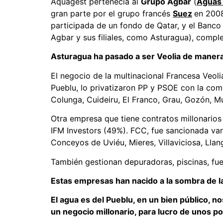
Aquagest pertenecía al
Grupo Agbar
(
Aguas 
gran parte por el grupo francés
Suez
en 2008
participada de un fondo de Qatar, y el Banco
Agbar y sus filiales, como Asturagua), compl
Asturagua ha pasado a ser Veolia de manera 
El negocio de la multinacional Francesa Veol
Pueblu, lo privatizaron PP y PSOE con la com
Colunga, Cuideiru, El Franco, Grau, Gozón, Mu
Otra empresa que tiene contratos millonarios 
IFM Investors (49%). FCC, fue sancionada var
Conceyos de Uviéu, Mieres, Villaviciosa, Llangr
También gestionan depuradoras, piscinas, fue
Estas empresas han nacido a la sombra de la
El agua es del Pueblu, en un bien público, n
un negocio millonario, para lucro de unos p