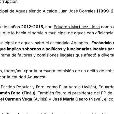
orrupción.
icipal de Aguas siendo Alcalde
Juan José Corrales
(1999-2
te los años
2012-2015
, con
Eduardo Martínez Llosa
como al
 que lo hacía el servicio municipal de aguas con eficiencia
municipal de aguas, saltó el escándalo Aquages.
Escándalo 
 implicó sobornos a políticos y funcionarios locales par
rama de favores y comisiones ilegales que afectó a divers
, todos/as «por la presunta comisión de un delito de cohec
por la entidad Aquagest.
 Partido Popular y Foro, como Pilar Varela (Avilés), Eduard
amón Feito
(Tinéu). También figura el presidente del PP de 
del Carmen Vega
(Avilés) y
José María Osoro
(Nava), el co