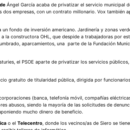
lde
Ángel García acaba de privatizar el servicio municipal
as dos empresas, con un contrato millonario. Vox también a
 a un fondo de inversión americano. Jardinería y zonas verd
 a la constructora OHL, que despide a trabajadoras por e
umbrado, aparcamientos, una parte de la Fundación Munici
uries, el PSOE aparte de privatizar los servicios públicos,
vicio gratuito de titularidad pública, dirigida por funcionar
corporaciones (banca, telefonía móvil, compañías eléctricas
res abusos, siendo la mayoría de las solicitudes de denun
uponiendo mucho dinero de beneficio.
ica
o el
Telecentro
, donde los vecinos/as de Siero se tie
ecibir talleres de informática.