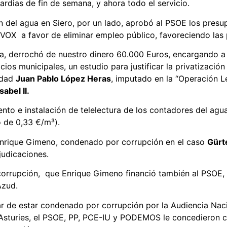
ardias de fin de semana, y ahora todo el servicio.
n del agua en Siero, por un lado, aprobó al PSOE los presu
y VOX a favor de eliminar empleo público, favoreciendo las 
da, derrochó de nuestro dinero 60.000 Euros, encargando a
cios municipales, un estudio para justificar la privatizació
edad
Juan Pablo López Heras
, imputado en la “Operación L
sabel II.
iento e instalación de telelectura de los contadores del a
o de 0,33 €/m³).
 Enrique Gimeno, condenado por corrupción en el caso
Gürt
judicaciones.
icorrupción, que Enrique Gimeno financió también al PSOE,
Azud.
 de estar condenado por corrupción por la Audiencia Nac
 Asturies, el PSOE, PP, PCE-IU y PODEMOS le concedieron con