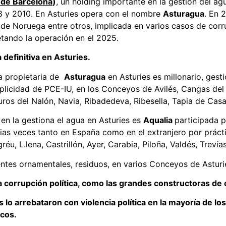
de Barcelona
)
, un holding importante en la gestión del ag
 y 2010. En Asturies opera con el nombre
Asturagua
. En 
 de Noruega entre otros, implicada en varios casos de corr
etando la operación en el 2025.
definitiva en Asturies.
ia propietaria de
Asturagua
en Asturies es millonario, gesti
plicidad de PCE-IU, en los Conceyos de Avilés, Cangas del
ros del Nalón, Navia, Ribadedeva, Ribesella, Tapia de Casa
en la gestiona el agua en Asturies es
Aqualia
participada p
ias veces tanto en España como en el extranjero por prácti
éu, L.lena, Castrillón, Ayer, Carabia, Piloña, Valdés, Trevías
ntes ornamentales, residuos, en varios Conceyos de Asturi
 corrupción política, como las grandes constructoras de 
os lo arrebataron con violencia política en la mayoría de l
ocos.