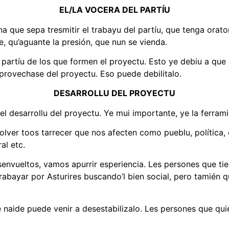
EL/LA VOCERA DEL PARTÍU
ona que sepa tresmitir el trabayu del partíu, que tenga orat
e, qu’aguante la presión, que nun se vienda.
 partíu de los que formen el proyectu. Esto ye debiu a que
provechase del proyectu. Eso puede debilitalo.
DESARROLLU DEL PROYECTU
l desarrollu del proyectu. Ye mui importante, ye la ferram
olver toos tarrecer que nos afecten como pueblu, política,
al etc.
envueltos, vamos apurrir esperiencia. Les persones que ti
trabayar por Asturires buscando’l bien social, pero tamién q
 naide puede venir a desestabilizalo. Les persones que qu