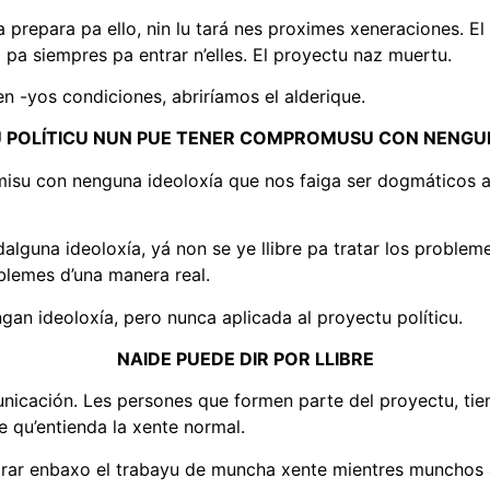
a prepara pa ello, nin lu tará nes proximes xeneraciones. El
 pa siempres pa entrar n’elles. El proyectu naz muertu.
en -yos condiciones, abriríamos el alderique.
 POLÍTICU NUN PUE TENER COMPROMUSU CON NENGU
misu con nenguna ideoloxía que nos faiga ser dogmáticos a
una ideoloxía, yá non se ye llibre pa tratar los probleme
blemes d’una manera real.
ngan ideoloxía, pero nunca aplicada al proyectu políticu.
NAIDE PUEDE DIR POR LLIBRE
icación. Les persones que formen parte del proyectu, ti
xe qu’entienda la xente normal.
tirar enbaxo el trabayu de muncha xente mientres munchos 