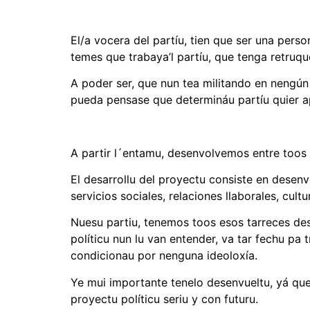
El/a vocera del partíu, tien que ser una pers
temes que trabaya’l partíu, que tenga retruqu
A poder ser, que nun tea militando en nengún
pueda pensase que determináu partíu quier a
A partir l´entamu, desenvolvemos entre toos e
El desarrollu del proyectu consiste en desenv
servicios sociales, relaciones llaborales, cultur
Nuesu partiu, tenemos toos esos tarreces des
políticu nun lu van entender, va tar fechu pa 
condicionau por nenguna ideoloxía.
Ye mui importante tenelo desenvueltu, yá que
proyectu políticu seriu y con futuru.